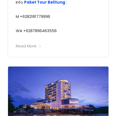
Info
Paket Tour Belitung
:
M +6282181779996
WA +6287896463556
Read More