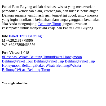
Pantai Batu Buyong adalah destinasi wisata yang menawarkan
perpaduan keindahan alam, ketenangan, dan nuansa petualangan.
Dengan suasana yang masih asri, tempat ini cocok untuk mereka
yang ingin menikmati keindahan alam tanpa gangguan keramaian.
Jika Anda mengunjungi
Belitung Timur
, jangan lewatkan
kesempatan untuk menjelajahi keajaiban Pantai Batu Buyong.
Info
Paket Tour Belitung
:
M +6282181779996
WA +6287896463556
Post Views:
1,018
#Destinasi Wisata Belitung Timur
#Paket Honeymoon
Belitung
#Paket Tour Belitung
#Paket Trip Belitung
#Paket Trip
Honeymoon Belitung
#Paket Wisata Belitung
#Wisata
Belitung
#Wisata Belitung Timur
You might also like