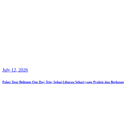
July 12, 2026
Paket Tour Belitung One Day Trip, Solusi Liburan Sehari yang Praktis dan Berkesan