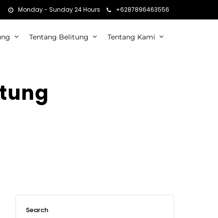
Monday - Sunday 24 Hours
+6287896463556
ung
Tentang Belitung
Tentang Kami
itung
Search