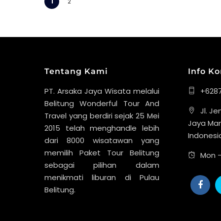
1
2
Tentang Kami
Info K
PT. Arsaka Jaya Wisata melalui
+628
Belitung Wonderful Tour And
Jl. J
Travel yang berdiri sejak 25 Mei
Jaya Man
2015 telah menghandle lebih
Indonesi
dari 8000 wisatawan yang
memilih Paket Tour Belitung
Mon -
sebagai pilihan dalam
menikmati liburan di Pulau
Belitung.