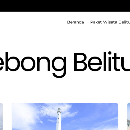
Beranda
Paket Wisata Belit
ebong Belit