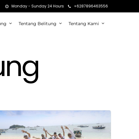
Monday - Sunday 24 Hours
+6287896463556
ung
Tentang Belitung
Tentang Kami
ung