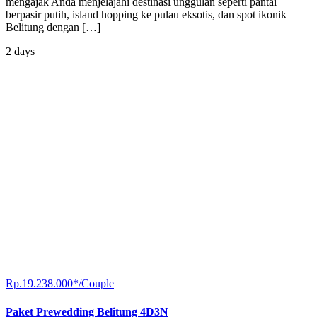
mengajak Anda menjelajahi destinasi unggulan seperti pantai
berpasir putih, island hopping ke pulau eksotis, dan spot ikonik
Belitung dengan […]
2 days
Rp.19.238.000*/Couple
Paket Prewedding Belitung 4D3N