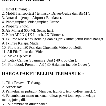
1. Hotel Bintang 3.
2. Mobil Transportasi ( termasuk Driver/Guide dan BBM ).
3. Antar dan jemput Airport ( Bandara ).
4. Photographer, Videographer, Drone.
5. Property Photo.
6. Air Mineral 600 ML Setiap hari.
7. Paket 3D2N ( 1X Lunch, 2X Dinner ).
8. 1x Free Mie Khas Belitung dan es jeruk kunci/jeruk kunci hangat.
9. 1x Free Kelapa Muda.
10. Photo Edit 30 Pcs, dan Cinematic Video 60 Detik..
11. All File Photo dan Video.
12. Make Up Artist.
13. Cetak Canvas Spanram 2 Unit ( 40 x 60 Cm ).
14. Photobook Premium A3 ( 30 Halaman include Cover ).
HARGA PAKET BELUM TERMASUK :
1. Tiket Pesawat Terbang.
2. Airport tax.
3. Pengeluaran pribadi ( Mini bar, laundry, telp, coffee, snack ).
4. Penambahan menu makanan diluar paket tour seperti kelapa
muda, juice, dll.
5. Tour tambahan diluar paket.