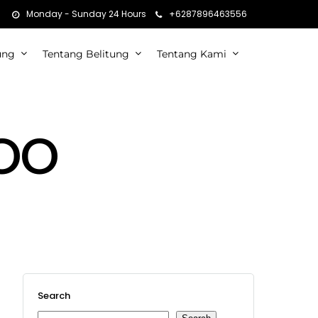
Monday - Sunday 24 Hours
+6287896463556
ung
Tentang Belitung
Tentang Kami
oo
Search