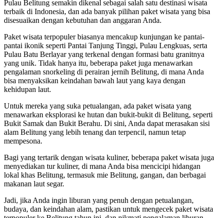
Pulau Belitung semakin dikenal sebagai salah satu destinasi wisata
terbaik di Indonesia, dan ada banyak pilihan paket wisata yang bisa
disesuaikan dengan kebutuhan dan anggaran Anda.
Paket wisata terpopuler biasanya mencakup kunjungan ke pantai-
pantai ikonik seperti Pantai Tanjung Tinggi, Pulau Lengkuas, serta
Pulau Batu Berlayar yang terkenal dengan formasi batu granitnya
yang unik. Tidak hanya itu, beberapa paket juga menawarkan
pengalaman snorkeling di perairan jernih Belitung, di mana Anda
bisa menyaksikan keindahan bawah laut yang kaya dengan
kehidupan laut.
Untuk mereka yang suka petualangan, ada paket wisata yang
menawarkan eksplorasi ke hutan dan bukit-bukit di Belitung, seperti
Bukit Samak dan Bukit Berahu. Di sini, Anda dapat merasakan sisi
alam Belitung yang lebih tenang dan terpencil, namun tetap
mempesona.
Bagi yang tertarik dengan wisata kuliner, beberapa paket wisata juga
menyediakan tur kuliner, di mana Anda bisa mencicipi hidangan
lokal khas Belitung, termasuk mie Belitung, gangan, dan berbagai
makanan laut segar.
Jadi, jika Anda ingin liburan yang penuh dengan petualangan,
budaya, dan keindahan alam, pastikan untuk mengecek paket wisata
terpopuler ke Belitung tahun ini, dan nikmati pengalaman liburan