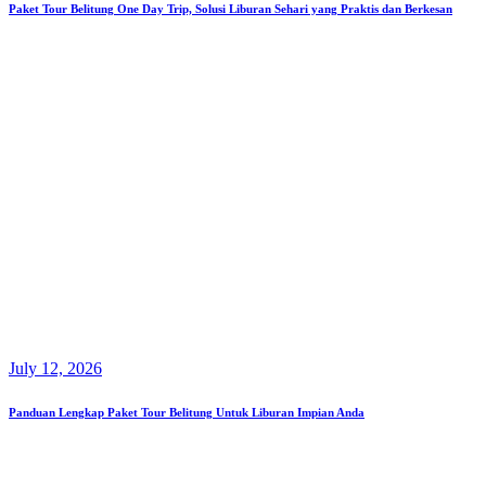
Paket Tour Belitung One Day Trip, Solusi Liburan Sehari yang Praktis dan Berkesan
July 12, 2026
Panduan Lengkap Paket Tour Belitung Untuk Liburan Impian Anda