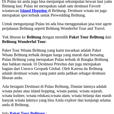
Di Pulau ini anda juga bisa menjumpai sekumpulan hewan laut yaitu
Bintang laut. Pulau ini merupakan salah satu destinasi Favorit
wisatawan
Island Hopping
di Belitung. Destinasi wisata ini juga
merupakan spot terbaik untuk Prewedding Belitung.
Untuk mengunjungi Pulau ini ada bisa menggunakan jasa tour agent
perjalanan Belitung seperti Belitung Wonderful Tour and Travel.
Yuk liburan ke
Belitung
dengan memilih
Paket Tour Belitung
dari
Belitung Wonderful Tour
.
Paket Tour Wisata Belitung yang kami tawarkan adalah Paket
Wisata Belitung terbaik dengan harga yang murah dan bersaing.
Pulau Belitung yang merupakan Pulau terbaik di Bangka Belitung
dan bahkan masuk 10 Destinasi Prioritas dan juga merupakan
bagian dari Unesco Geopark Global. Oleh Karena itu Belitung
adalah destinasi wisata yang patut anda jadikan sebagai destinasi
liburan anda.
Ada beragam Destinasi di Pulau Belitung, Diantar lainnya adalah
wisata pulau atau island hopping, wisata pantai, wisata sejarah,
wisata kuliner, wisata edukasi,wisata alam, wisata belanja dan masih
banyak wisata lainnya yang bisa Anda explore dan kunjungi selama
anda di Belitung.
Info
Paket Tour Belitung
: