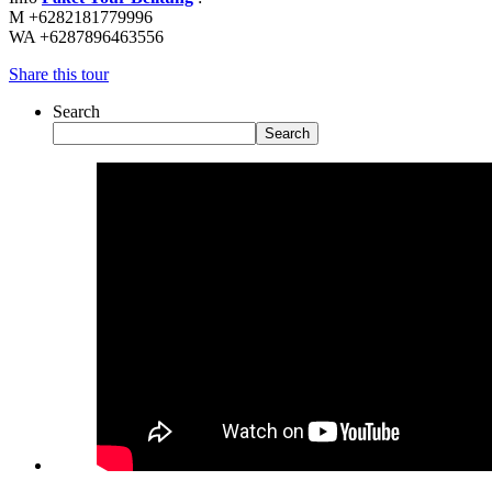
M +6282181779996
WA +6287896463556
Share this tour
Search
Search